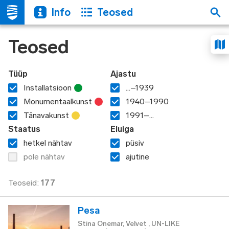
Info
Teosed
Teosed
Tüüp
Ajastu
Installatsioon
...–1939
Monumentaalkunst
1940–1990
Tänavakunst
1991–...
Staatus
Eluiga
hetkel nähtav
püsiv
pole nähtav
ajutine
Teoseid
:
177
Pesa
Stina Onemar, Velvet , UN-LIKE