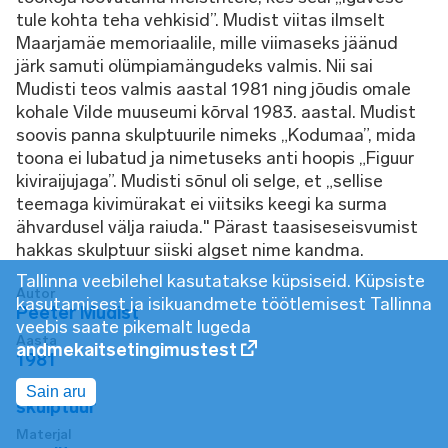
tule kohta teha vehkisid”. Mudist viitas ilmselt
Maarjamäe memoriaalile, mille viimaseks jäänud
järk samuti olümpiamängudeks valmis. Nii sai
Mudisti teos valmis aastal 1981 ning jõudis omale
kohale Vilde muuseumi kõrval 1983. aastal. Mudist
soovis panna skulptuurile nimeks „Kodumaa”, mida
toona ei lubatud ja nimetuseks anti hoopis „Figuur
kiviraijujaga”. Mudisti sõnul oli selge, et „sellise
teemaga kivimürakat ei viitsiks keegi ka surma
ähvardusel välja raiuda." Pärast taasiseseisvumist
hakkas skulptuur siiski algset nime kandma.
Tallinna veebilehel kasutatakse küpsiseid. Küpsiste
Autor
kasutamisest ja isikuandmete töötlemisest Tallinna
Peeter Mudist
veebis saate pikemalt lugeda
Aasta
andmekaitsetingimustest
1981
Tüüp
Sain aru
skulptuur
Materjal