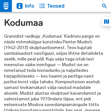
Info
Teosed
Kodumaa
Graniidist raidkuju „Kodumaa” Kadrioru pargis on
näide mitmekülgse kunstniku Peeter Mudisti
(1942-2013) skulptuuriloomest. Teos kujutab
sambalaadset naisfiguuri, seljas lihtne detailideta
seelik, mille peal põll. Kuju selja taga istub last
meenutav väike inimfiguur — Mudist ise on
nimetanud teda kiviraiduriks ja naljatledes
härjapõlvlaseks — kes haamri ja peitliga naist
justkui kivist välja tahuks. Kompositsioon asetub
samast kivikamakast välja raiutud madalale
alusele. Mudist alustas skulptuuri kavandamist ja
valmistamist juba 1970ndate lõpus, ent pidi
eelseisvate Moskva suveolümpiamängude tõttu
töökoja loovutama meistritele, kes seal „igavese