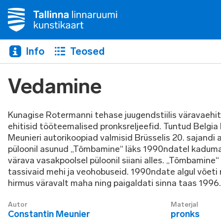
Info
Teosed
Vedamine
Kunagise Rotermanni tehase juugendstiilis väravaehi
ehitisid tööteemalised pronksreljeefid. Tuntud Belgia 
Meunieri autorikoopiad valmisid Brüsselis 20. sajandi 
püloonil asunud „Tõmbamine“ läks 1990ndatel kaduma
värava vasakpoolsel püloonil siiani alles. „Tõmbamine“
tassivaid mehi ja veohobuseid. 1990ndate algul võeti 
hirmus väravalt maha ning paigaldati sinna taas 1996.
Autor
Materjal
Constantin Meunier
pronks