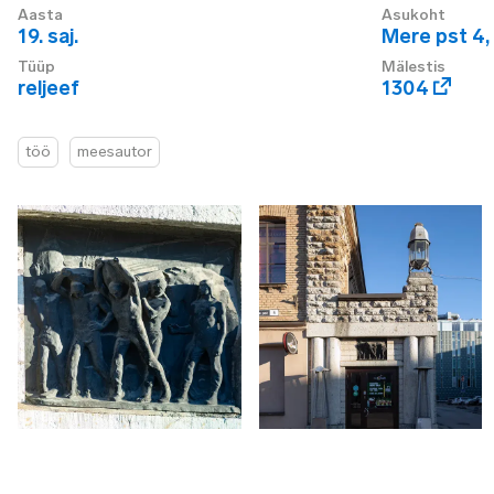
Aasta
Asukoht
19. saj.
Mere pst 4
,
Tüüp
Mälestis
reljeef
1304
töö
meesautor