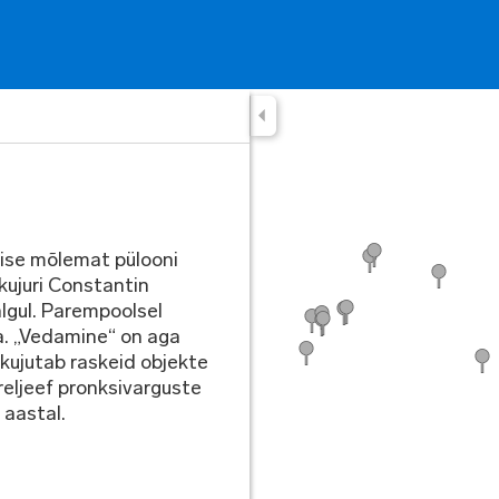
tise mõlemat pülooni
kujuri Constantin
algul. Parempoolsel
. „Vedamine“ on aga
 kujutab raskeid objekte
reljeef pronksivarguste
 aastal.