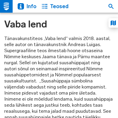
Info
Teosed
Vaba lend
Tänavakunstiteos „Vaba lend“ valmis 2018. aastal,
selle autor on tänavakunstnik Andreas Luigas.
Supergraafiline teos ilmestab hoone otsaseina
Nõmme keskuses Jaama tänava ja Pärnu maantee
nurgal. Sellel on kujutatud suusahüppajat ning
autori sõnul on seinamaal inspireeritud Nõmme
suusahüppetornidest ja Nõmmel populaarsest
suusakultuurist. „Suusahüppaja sümbolina
väljendab vabadust ning selle piiride kompamist.
Inimese pidevat vajadust oma piire ületada.
Inimene ei ole mõeldud lendama, kuid suusahüppaja
seda lühikest aega justkui teeb, kohtudes taas
reaalsusega, kui tema jalad maad puudutavad. See
annab suusahüppajale hetke nautida täielikku