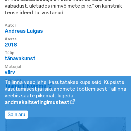
vabadust, ületades inimvõimete piire,“ on kunstnik
teose ideed tutvustanud.
Autor
Andreas Luigas
Aasta
2018
Tüüp
tänavakunst
Materjal
värv
Asukoht
Tallinna veebilehel kasutatakse küpsiseid. Küpsiste
Jaama 1
,
Nõmme
kasutamisest ja isikuandmete töötlemisest Tallinna
veebis saate pikemalt lugeda
andmekaitsetingimustest
seinamaal
sport
meesautor
Sain aru