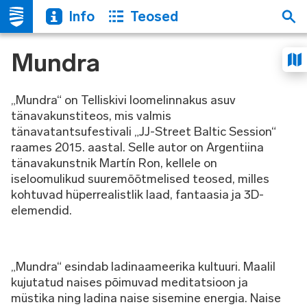
Info
Teosed
Mundra
„Mundra“ on Telliskivi loomelinnakus asuv
tänavakunstiteos, mis valmis
tänavatantsufestivali „JJ-Street Baltic Session“
raames 2015. aastal. Selle autor on Argentiina
tänavakunstnik Martín Ron, kellele on
iseloomulikud suuremõõtmelised teosed, milles
kohtuvad hüperrealistlik laad, fantaasia ja 3D-
elemendid.
„Mundra“ esindab ladinaameerika kultuuri. Maalil
kujutatud naises põimuvad meditatsioon ja
müstika ning ladina naise sisemine energia. Naise