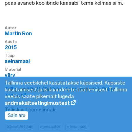
peas avaneb koolibride kaasabil tema kolmas silm.
Autor
Martin Ron
Aasta
2015
Tüüp
seinamaal
Materjal
värv
Tallinna veebilehel kasutatakse küpsiseid. Küpsiste
Asukoht
Telliskivi 60a/1 (Telliskivi Loomelinnak)
,
Põhja-
kasutamisest ja isikuandmete töötlemisest Tallinna
Tallinn
veebis saate pikemalt lugeda
andmekaitsetingimustest
Omanik
Telliskivi Loomelinnak
Sain aru
Street Art Jam
meesautor
seinamaal