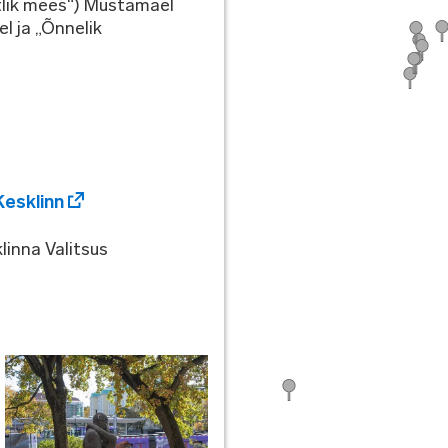
õtlik mees“) Mustamäel
l ja „Õnnelik
Kesklinn
linna Valitsus