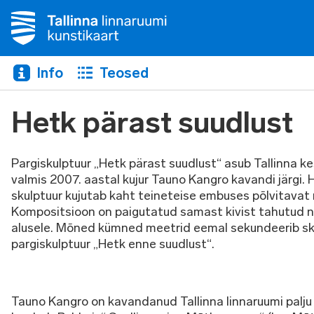
Info
Teosed
Hetk pärast suudlust
Pargiskulptuur „Hetk pärast suudlust“ asub Tallinna k
valmis 2007. aastal kujur Tauno Kangro kavandi järgi. 
skulptuur kujutab kaht teineteise embuses põlvitavat n
Kompositsioon on paigutatud samast kivist tahutud n
alusele. Mõned kümned meetrid eemal sekundeerib sku
pargiskulptuur „Hetk enne suudlust“.
Tauno Kangro on kavandanud Tallinna linnaruumi palju