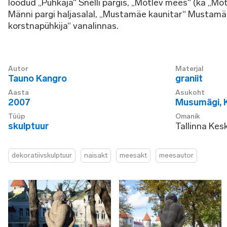
loodud „Puhkaja“ Snelli pargis, „Mõtlev mees“ (ka „M
Männi pargi haljasalal, „Mustamäe kaunitar“ Mustamäe
korstnapühkija“ vanalinnas.
Autor
Materjal
Tauno Kangro
graniit
Aasta
Asukoht
2007
Musumägi
,
Tüüp
Omanik
skulptuur
Tallinna Kesk
dekoratiivskulptuur
naisakt
meesakt
meesautor