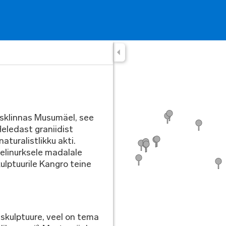
esklinnas Musumäel, see
Heledast graniidist
aturalistlikku akti.
elinurksele madalale
lptuurile Kangro teine
 skulptuure, veel on tema