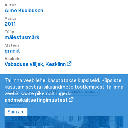
Autor
Aime Kuulbusch
Aasta
2011
Tüüp
mälestusmärk
Materjal
graniit
Asukoht
Vabaduse väljak
,
Kesklinn
Tallinna veebilehel kasutatakse küpsiseid. Küpsiste
Chopin
Poola
muusika
helilooja
kasutamisest ja isikuandmete töötlemisest Tallinna
mälestusmärk välisriigi isikule
isikumälestusmärk
veebis saate pikemalt lugeda
andmekaitsetingimustest
naisautor
Sain aru