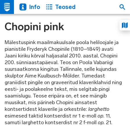
Info
Teosed
Chopini pink
Mälestuspink maailmakuulsale poola heliloojale ja
pianistile Fryderyk Chopinile (1810–1849) avati
Jaani kiriku kõrval haljasalal 2010. aastal, Chopini
200. sünniaastapäeval. Teos on Poola Vabariigi
suursaatkonna kingitus Tallinnale, selle kujundas
skulptor Aime Kuulbusch-Mölder. Tumedast
graniidist pingile on graveeritud klaveriklahvid ning
eesti- ja poolakeelne tekst, mis selgitab pingi
saamislugu. Teose eripära on, et see mängib
muusikat, mis pärineb Chopini ainsatest
kontsertidest klaverile ja orkestrile:
larghetto
esimesed taktid kontserdist nr 1 e-moll
op
. 11,
samuti larghetto kontserdist nr 2 f-moll
op.
21.