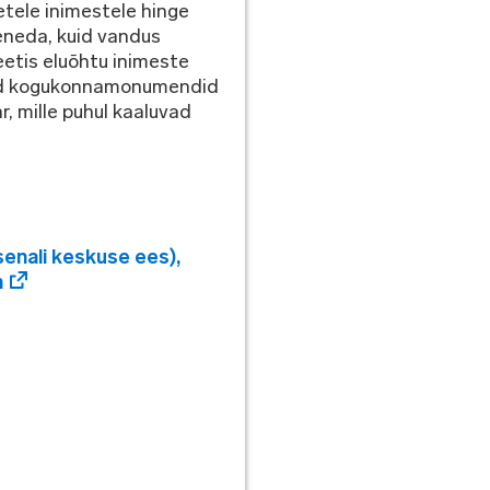
etele inimestele hinge
eneda, kuid vandus
eetis eluõhtu inimeste
lised kogukonnamonumendid
, mille puhul kaaluvad
senali keskuse ees)
,
n