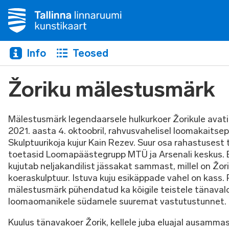
Info
Teosed
Žoriku mälestusmärk
Mälestusmärk legendaarsele hulkurkoer Žorikule avati
2021. aasta 4. oktoobril, rahvusvahelisel loomakaitse
Skulptuurikoja kujur Kain Rezev. Suur osa rahastusest 
toetasid Loomapäästegrupp MTÜ ja Arsenali keskus.
kujutab neljakandilist jässakat sammast, millel on Žor
koeraskulptuur. Istuva kuju esikäppade vahel on kass. 
mälestusmärk pühendatud ka kõigile teistele tänava
loomaomanikele südamele suuremat vastutustunnet.
Kuulus tänavakoer Žorik, kellele juba eluajal ausammas 