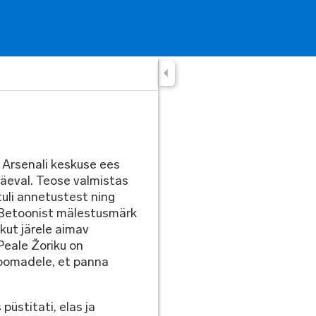
 Arsenali keskuse ees
päeval. Teose valmistas
tuli annetustest ning
 Betoonist mälestusmärk
ikut järele aimav
Peale Žoriku on
loomadele, et panna
püstitati, elas ja