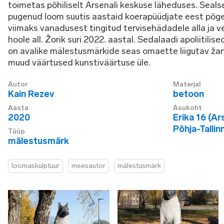
toimetas põhiliselt Arsenali keskuse läheduses. Seals
pugenud loom suutis aastaid koerapüüdjate eest põg
viimaks vanadusest tingitud tervisehädadele alla ja v
hoole all. Žorik suri 2022. aastal. Sedalaadi apoliiti
on avalike mälestusmärkide seas omaette liigutav žanr
muud väärtused kunstiväärtuse üle.
Autor
Materjal
Kain Rezev
betoon
Aasta
Asukoht
2020
Erika 16 (Ar
Põhja-Tallin
Tüüp
mälestusmärk
loomaskulptuur
meesautor
mälestusmärk