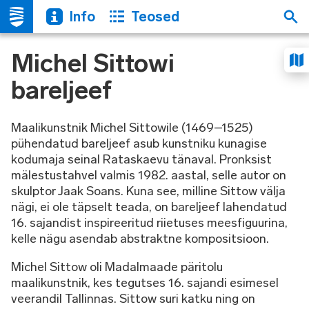
Info
Teosed
Michel Sittowi
bareljeef
Maalikunstnik Michel Sittowile (1469–1525)
pühendatud bareljeef asub kunstniku kunagise
kodumaja seinal Rataskaevu tänaval. Pronksist
mälestustahvel valmis 1982. aastal, selle autor on
skulptor Jaak Soans. Kuna see, milline Sittow välja
nägi, ei ole täpselt teada, on bareljeef lahendatud
16. sajandist inspireeritud riietuses meesfiguurina,
kelle nägu asendab abstraktne kompositsioon.
Michel Sittow oli Madalmaade päritolu
maalikunstnik, kes tegutses 16. sajandi esimesel
veerandil Tallinnas. Sittow suri katku ning on