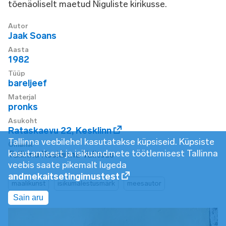
tõenäoliselt maetud Niguliste kirikusse.
Autor
Jaak Soans
Aasta
1982
Tüüp
bareljeef
Materjal
pronks
Asukoht
Rataskaevu 22
,
Kesklinn
Tallinna veebilehel kasutatakse küpsiseid. Küpsiste
Omanik
kasutamisest ja isikuandmete töötlemisest Tallinna
Tallinna Kesklinna Valitsus
veebis saate pikemalt lugeda
andmekaitsetingimustest
maalikunst
isikumälestusmärk
meesautor
Sain aru