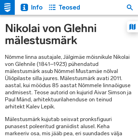
Info
Teosed
Nikolai von Glehni
mälestusmärk
Nõmme linna asutajale, Jälgimäe mõisnikule Nikolai
von Glehnile (1841–1923) pühendatud
mälestusmärk asub Nõmmel Mustamäe nõlval
Üliõpilaste silla juures. Mälestusmärk avati 2011.
aastal, kui möödus 85 aastat Nõmmele linnaõiguse
andmisest. Teose autorid on kujurid Aivar Simson ja
Paul Mänd, arhitektuurilahenduse on teinud
arhitekt Kalev Lepik.
Mälestusmärk kujutab seisvat pronksfiguuri
punasest poleeritud graniidist alusel. Keha
markeeriv osa, mis jääb pea, eri suundades välja