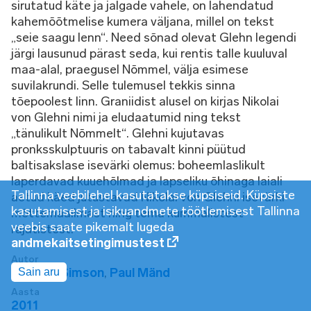
sirutatud käte ja jalgade vahele, on lahendatud
kahemõõtmelise kumera väljana, millel on tekst
„seie saagu lenn“. Need sõnad olevat Glehn legendi
järgi lausunud pärast seda, kui rentis talle kuuluval
maa-alal, praegusel Nõmmel, välja esimese
suvilakrundi. Selle tulemusel tekkis sinna
tõepoolest linn. Graniidist alusel on kirjas Nikolai
von Glehni nimi ja eludaatumid ning tekst
„tänulikult Nõmmelt“. Glehni kujutavas
pronksskulptuuris on tabavalt kinni püütud
baltisakslase isevärki olemus: boheemlaslikult
laperdavad kuuehõlmad ja lapseliku õhinaga laiali
Tallinna veebilehel kasutatakse küpsiseid. Küpsiste
aetud käed jutustavad Nikolai von Glehni isevärki
kasutamisest ja isikuandmete töötlemisest Tallinna
mõttemaailmast ning tema kummalistest
veebis saate pikemalt lugeda
rajatistest.
andmekaitsetingimustest
Autor
Seaküla Simson
,
Paul Mänd
Sain aru
Aasta
2011