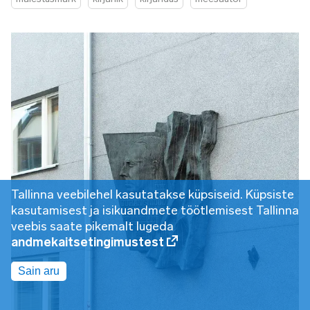
Tallinna veebilehel kasutatakse küpsiseid. Küpsiste
kasutamisest ja isikuandmete töötlemisest Tallinna
veebis saate pikemalt lugeda
andmekaitsetingimustest
Sain aru