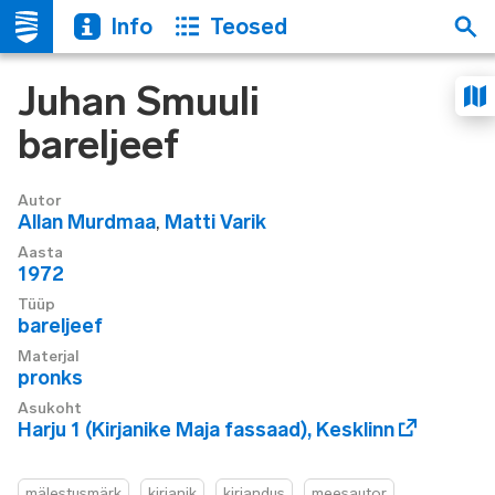
Info
Teosed
Juhan Smuuli
bareljeef
Autor
Allan Murdmaa
,
Matti Varik
Aasta
1972
Tüüp
bareljeef
Materjal
pronks
Asukoht
Harju 1 (Kirjanike Maja fassaad)
,
Kesklinn
mälestusmärk
kirjanik
kirjandus
meesautor