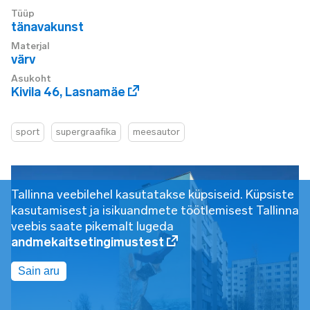
Tüüp
tänavakunst
Materjal
värv
Asukoht
Kivila 46
,
Lasnamäe
sport
supergraafika
meesautor
Tallinna veebilehel kasutatakse küpsiseid. Küpsiste
kasutamisest ja isikuandmete töötlemisest Tallinna
veebis saate pikemalt lugeda
andmekaitsetingimustest
Sain aru