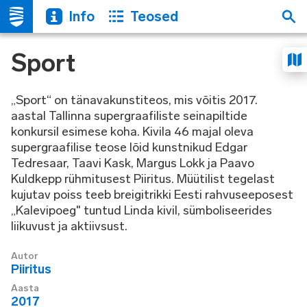
Info
Teosed
Sport
„Sport“ on tänavakunstiteos, mis võitis 2017.
aastal Tallinna supergraafiliste seinapiltide
konkursil esimese koha. Kivila 46 majal oleva
supergraafilise teose lõid kunstnikud Edgar
Tedresaar, Taavi Kask, Margus Lokk ja Paavo
Kuldkepp rühmitusest Piiritus. Müütilist tegelast
kujutav poiss teeb breigitrikki Eesti rahvuseeposest
„Kalevipoeg" tuntud Linda kivil, sümboliseerides
liikuvust ja aktiivsust.
Autor
Piiritus
Aasta
2017