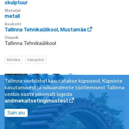
skulptuur
Materjal
metall
Asukoht
Tallinna Tehnikaülikool
,
Mustamäe
Omanik
Tallinna Tehnikaülikool
tehnika
naisautor
Tallinna veebilehel kasutatakse küpsiseid. Küpsiste
kasutamisest ja isikuandmete töötlemisest Tallinna
veebis saate pikemalt lugeda
andmekaitsetingimustest
Sain aru