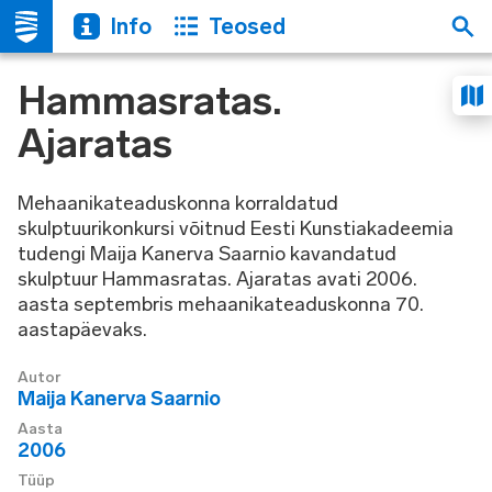
Info
Teosed
Hammasratas.
Ajaratas
Mehaanikateaduskonna korraldatud
skulptuurikonkursi võitnud Eesti Kunstiakadeemia
tudengi Maija Kanerva Saarnio kavandatud
skulptuur Hammasratas. Ajaratas avati 2006.
aasta septembris mehaanikateaduskonna 70.
aastapäevaks.
Autor
Maija Kanerva Saarnio
Aasta
2006
Tüüp