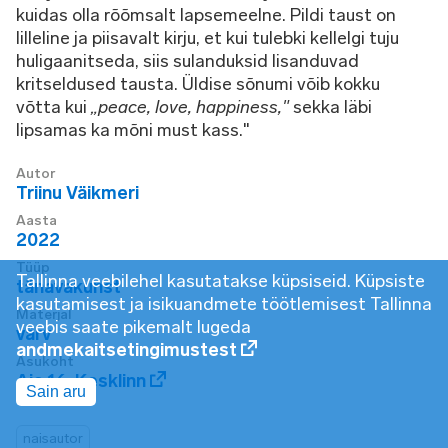
kuidas olla rõõmsalt lapsemeelne. Pildi taust on
lilleline ja piisavalt kirju, et kui tulebki kellelgi tuju
huligaanitseda, siis sulanduksid lisanduvad
kritseldused tausta. Üldise sõnumi võib kokku
võtta kui
„peace, love, happiness,"
sekka läbi
lipsamas ka mõni must kass."
Autor
Triinu Väikmeri
Aasta
2022
Tüüp
Tallinna veebilehel kasutatakse küpsiseid. Küpsiste
tänavakunst
kasutamisest ja isikuandmete töötlemisest Tallinna
Materjal
veebis saate pikemalt lugeda
värv
andmekaitsetingimustest
Asukoht
Aia 16
,
Kesklinn
Sain aru
naisautor