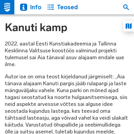
Info
Teosed
Kanuti kamp
2022. aastal Eesti Kunstiakadeemia ja Tallinna
Kesklinna Valitsuse koostöös valminud projekti
tulemusel sai Aia tänaval asuv alajaam endale uue
ilme.
Autor ise on oma teost kirjeldanud järgmiselt: „Aia
tänava alajaam Kanuti pargis jääb rulapargi ja laste
mänguväljaku vahele. Kuna parki on mõned ajad
tagasi seostatud ka noorte hulgaanitsemisega, siis
neid aspekte arvessse võttes sai alguse idee
seostada kujundus lastega, kes teevad oma
tähtsaid lasteasju, aga võivad vahel ka veidi ulakalt
käituda. Varustatud õhupallide ja seebimullidega
õlle ja suitsu asemel, tuletab kujundus meelde,