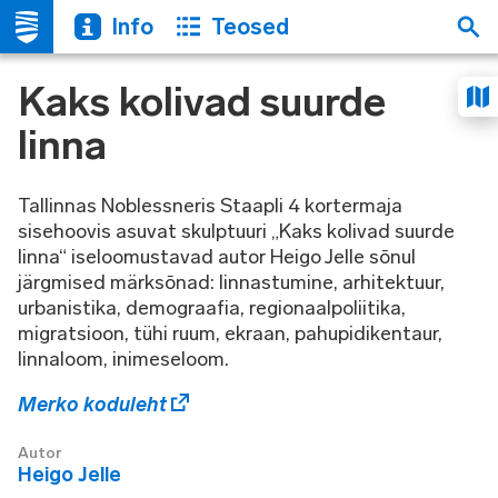
Info
Teosed
Kaks kolivad suurde
linna
Tallinnas Noblessneris Staapli 4 kortermaja
sisehoovis asuvat skulptuuri „Kaks kolivad suurde
linna“ iseloomustavad autor Heigo Jelle sõnul
järgmised märksõnad: linnastumine, arhitektuur,
urbanistika, demograafia, regionaalpoliitika,
migratsioon, tühi ruum, ekraan, pahupidikentaur,
linnaloom, inimeseloom.
Merko koduleht
Autor
Heigo Jelle