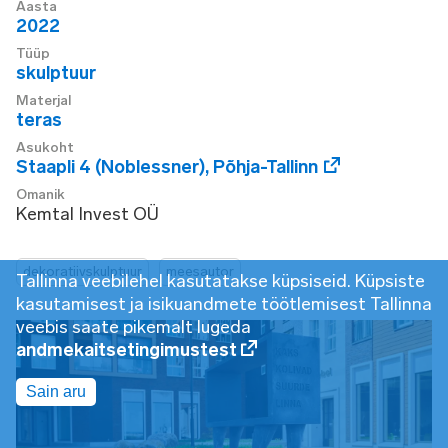
Aasta
2022
Tüüp
skulptuur
Materjal
teras
Asukoht
Staapli 4 (Noblessner)
,
Põhja-Tallinn
Omanik
Kemtal Invest OÜ
dekoratiivskulptuur
meesautor
Tallinna veebilehel kasutatakse küpsiseid. Küpsiste
kasutamisest ja isikuandmete töötlemisest Tallinna
veebis saate pikemalt lugeda
andmekaitsetingimustest
Sain aru