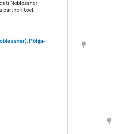
ldati Noblessneri
partneri toel.
Noblessner)
,
Põhja-