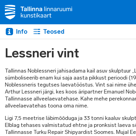
Info
Teosed
Lessneri vint
Tallinnas Noblessneri jahisadama kail asuv skulptuur „
sümboliseerib enam kui saja aasta pikkust perioodi (1
Noblessneris tegutses laevatööstus. Vint sai nime ühe
Arthur Lessneri järgi, kes koos äripartner Emanuel Nobe
Tallinnasse allveelaevatehase. Kahe mehe perekonna
allveelaevatehas toona oma nime.
Ligi 7,5 meetrise läbimõõduga ja 33 tonni kaaluv skul
Elblag tehases valmistatud ehtne ja pronksist laeva sõ
Tallinnasse Turku Repair Shipyardist Soomes. Mujal Ees