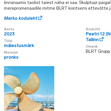
linnaruumis taolist taiest näha ei saa. Skulptuur paiga
merepromenaadile mitme BLRT kontserni ettevõtte ja 
Merko koduleht
Aasta
Asukoht
2023
Peetri 12 (
Tallinn
Tüüp
mälestusmärk
Omanik
BLRT Grupp
Materjal
pronks