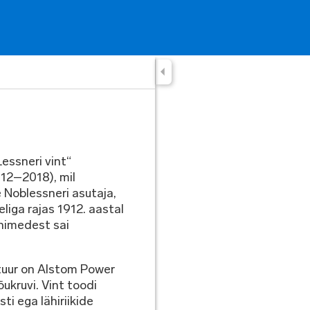
Lessneri vint“
912–2018), mil
 Noblessneri asutaja,
liga rajas 1912. aastal
nimedest sai
ptuur on Alstom Power
ukruvi. Vint toodi
ti ega lähiriikide