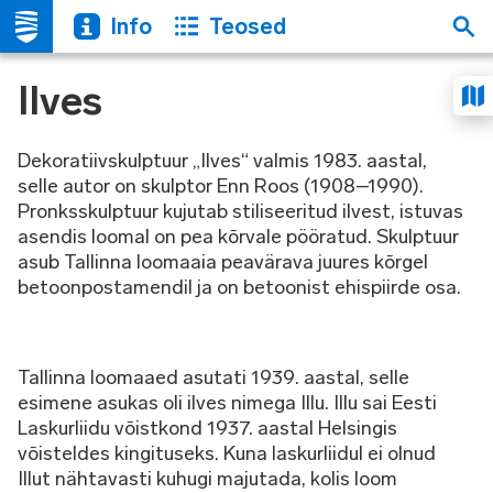
Info
Teosed
Ilves
Dekoratiivskulptuur „Ilves“ valmis 1983. aastal,
selle autor on skulptor Enn Roos (1908–1990).
Pronksskulptuur kujutab stiliseeritud ilvest, istuvas
asendis loomal on pea kõrvale pööratud. Skulptuur
asub Tallinna loomaaia peavärava juures kõrgel
betoonpostamendil ja on betoonist ehispiirde osa.
Tallinna loomaaed asutati 1939. aastal, selle
esimene asukas oli ilves nimega Illu. Illu sai Eesti
Laskurliidu võistkond 1937. aastal Helsingis
võisteldes kingituseks. Kuna laskurliidul ei olnud
Illut nähtavasti kuhugi majutada, kolis loom