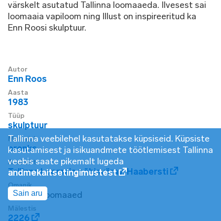
värskelt asutatud Tallinna loomaaeda. Ilvesest sai
loomaaia vapiloom ning Illust on inspireeritud ka
Enn Roosi skulptuur.
Autor
Enn Roos
Aasta
1983
Tüüp
skulptuur
Tallinna veebilehel kasutatakse küpsiseid. Küpsiste
Materjal
pronks
kasutamisest ja isikuandmete töötlemisest Tallinna
veebis saate pikemalt lugeda
Asukoht
Tallinna Loomaia põhjavärav
,
Haabersti
andmekaitsetingimustest
Omanik
Sain aru
Tallinna Loomaaed
Mälestis
2226