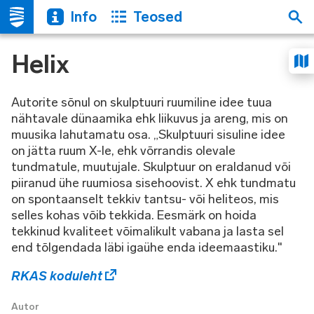
Info
Teosed
Helix
Autorite sõnul on skulptuuri ruumiline idee tuua
nähtavale dünaamika ehk liikuvus ja areng, mis on
muusika lahutamatu osa. „Skulptuuri sisuline idee
on jätta ruum X-le, ehk võrrandis olevale
tundmatule, muutujale. Skulptuur on eraldanud või
piiranud ühe ruumiosa sisehoovist. X ehk tundmatu
on spontaanselt tekkiv tantsu- või heliteos, mis
selles kohas võib tekkida. Eesmärk on hoida
tekkinud kvaliteet võimalikult vabana ja lasta sel
end tõlgendada läbi igaühe enda ideemaastiku."
RKAS koduleht
Autor