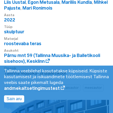
Liis Uustal
,
Egon Metusala
,
Mariliis Kundla
,
Mihkel
Pajuste
,
Mari Ronimois
Aasta
2022
Tüüp
skulptuur
Materjal
roostevaba teras
Asukoht
Pärnu mnt 59 (Tallinna Muusika- ja Balletikooli
sisehoov)
,
Kesklinn
Omanik
Tallinna veebilehel kasutatakse küpsiseid. Küpsiste
Tallinna Muusika- ja Balletikool
kasutamisest ja isikuandmete töötlemisest Tallinna
veebis saate pikemalt lugeda
andmekaitsetingimustest
protsendikunst
installatsioon
naisautor
meesautor
Sain aru