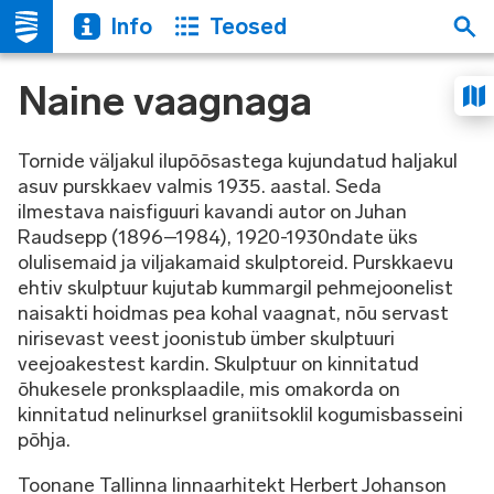
Info
Teosed
Naine vaagnaga
Tornide väljakul ilupõõsastega kujundatud haljakul
asuv purskkaev valmis 1935. aastal. Seda
ilmestava naisfiguuri kavandi autor on Juhan
Raudsepp (1896–1984), 1920-1930ndate üks
olulisemaid ja viljakamaid skulptoreid. Purskkaevu
ehtiv skulptuur kujutab kummargil pehmejoonelist
naisakti hoidmas pea kohal vaagnat, nõu servast
nirisevast veest joonistub ümber skulptuuri
veejoakestest kardin. Skulptuur on kinnitatud
õhukesele pronksplaadile, mis omakorda on
kinnitatud nelinurksel graniitsoklil kogumisbasseini
põhja.
Toonane Tallinna linnaarhitekt Herbert Johanson