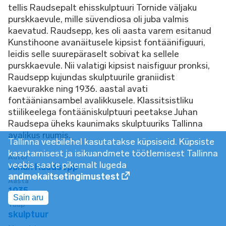
tellis Raudsepalt ehisskulptuuri Tornide väljaku
purskkaevule, mille süvendiosa oli juba valmis
kaevatud. Raudsepp, kes oli aasta varem esitanud
Kunstihoone avanäitusele kipsist fontäänifiguuri,
leidis selle suurepäraselt sobivat ka sellele
purskkaevule. Nii valatigi kipsist naisfiguur pronksi,
Raudsepp kujundas skulptuurile graniidist
kaevurakke ning 1936. aastal avati
fontääniansambel avalikkusele. Klassitsistliku
stiilikeelega fontääniskulptuuri peetakse Juhan
Raudsepa üheks kaunimaks skulptuuriks Tallinna
avalikus ruumis.
Tallinna veebilehel kasutatakse küpsiseid. Küpsiste
kasutamisest ja isikuandmete töötlemisest Tallinna
Autor
veebis saate pikemalt lugeda
Juhan Raudsepp
andmekaitsetingimustest
Aasta
1935
Sain aru
Tüüp
skulptuur