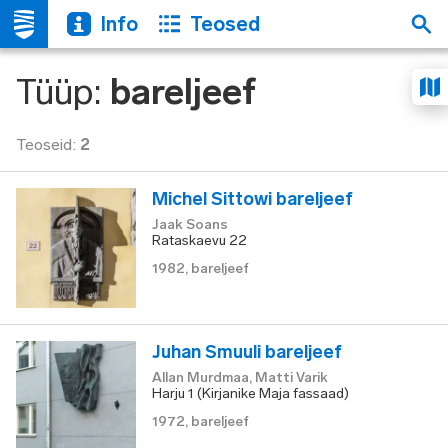
Info
Teosed
Tüüp
:
bareljeef
Teoseid
:
2
Michel Sittowi bareljeef
Jaak Soans
Rataskaevu 22
1982
,
bareljeef
Juhan Smuuli bareljeef
Allan Murdmaa, Matti Varik
Harju 1 (Kirjanike Maja fassaad)
1972
,
bareljeef