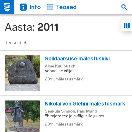
Info
Teosed
Aasta
:
2011
Teoseid
:
3
Solidaarsuse mälestuskivi
Aime Kuulbusch
Vabaduse väljak
2011
,
mälestusmärk
Nikolai von Glehni mälestusmärk
Seaküla Simson, Paul Mänd
Ehitajate tee jalakäigusilla juures
2011
,
mälestusmärk