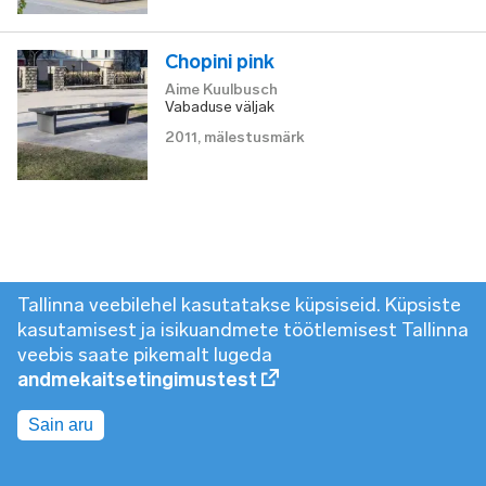
Chopini pink
Aime Kuulbusch
Vabaduse väljak
2011
,
mälestusmärk
Tallinna veebilehel kasutatakse küpsiseid. Küpsiste
kasutamisest ja isikuandmete töötlemisest Tallinna
veebis saate pikemalt lugeda
andmekaitsetingimustest
Sain aru