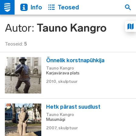
Info
Teosed
Autor
:
Tauno Kangro
Teoseid
:
5
Õnnelik korstnapühkija
Tauno Kangro
Karjavärava plats
2010
,
skulptuur
Hetk pärast suudlust
Tauno Kangro
Musumägi
2007
,
skulptuur