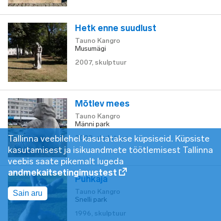
Hetk enne suudlust
Tauno Kangro
Musumägi
2007
,
skulptuur
Mõtlev mees
Tauno Kangro
Männi park
Tallinna veebilehel kasutatakse küpsiseid. Küpsiste
2002
,
skulptuur
kasutamisest ja isikuandmete töötlemisest Tallinna
veebis saate pikemalt lugeda
andmekaitsetingimustest
Puhkaja
Tauno Kangro
Sain aru
Snelli park
1996
,
skulptuur