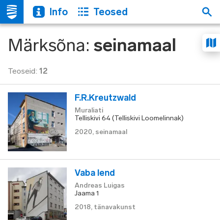
Info
Teosed
Märksõna
:
seinamaal
Teoseid
:
12
F.R.Kreutzwald
Muraliati
Telliskivi 64 (Telliskivi Loomelinnak)
2020
,
seinamaal
Vaba lend
Andreas Luigas
Jaama 1
2018
,
tänavakunst