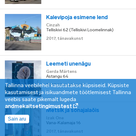
Kalevipoja esimene lend
Cinzah
Telliskivi 62 (Telliskivi Loomelinnak)
2017
,
tänavakunst
Leemeti unenägu
Gerda Märtens
Astangu 64
Tallinna veebilehel kasutatakse küpsiseid. Küpsiste
2017
,
tänavakunst
kasutamisest ja isikuandmete töötlemisest Tallinna
veebis saate pikemalt lugeda
andmekaitsetingimustest
Metsik ja sõnajalaõis
Izak One
Sain aru
Vana-Kalamaja 16
2017
,
tänavakunst