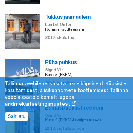
Tukkuv jaamaülem
Lembit Onton
Nõmme raudteejaam
2019
,
skulptuur
Püha puhkus
Sigrid Viir
Kursi 5 (EKKM)
Tallinna veebilehel kasutatakse küpsiseid. Küpsiste
2019
,
installatsioon
kasutamisest ja isikuandmete töötlemisest Tallinna
veebis saate pikemalt lugeda
andmekaitsetingimustest
Esmaspäevast reedeni
Sigrid Viir
Sain aru
Kursi 5 (EKKM-i skulptuuriaed)
2019
,
installatsioon