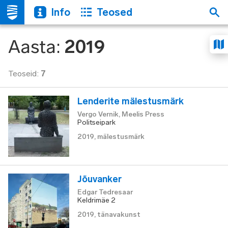
Info
Teosed
Aasta
:
2019
Teoseid
:
7
Lenderite mälestusmärk
Vergo Vernik, Meelis Press
Politseipark
2019
,
mälestusmärk
Jõuvanker
Edgar Tedresaar
Keldrimäe 2
2019
,
tänavakunst