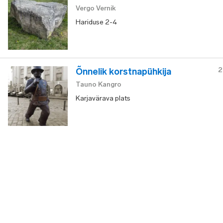
Vergo Vernik
Hariduse 2-4
2
Õnnelik korstnapühkija
Tauno Kangro
Karjavärava plats