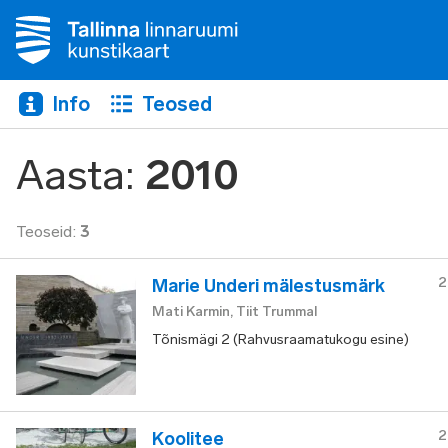
Info
Teosed
Aasta
:
2010
Teoseid
:
3
2
Marie Underi mälestusmärk
Mati Karmin, Tiit Trummal
Tõnismägi 2 (Rahvusraamatukogu esine)
2
Koolitee