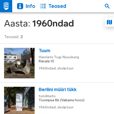
Info
Teosed
Aasta
:
1960ndad
Teoseid
:
2
Tuum
Henriete Tugi-Nuusberg
Rävala 10
1960ndad
,
skulptuur
Berliini müüri tükk
tundmatu
Toompea 8b (Vabamu hoov)
1960ndad
,
skulptuur