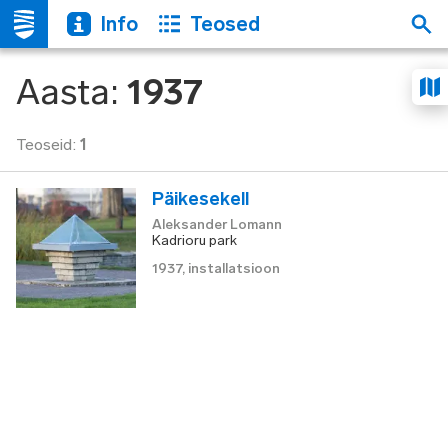
Info
Teosed
Aasta
:
1937
Teoseid
:
1
Päikesekell
Aleksander Lomann
Kadrioru park
1937
,
installatsioon