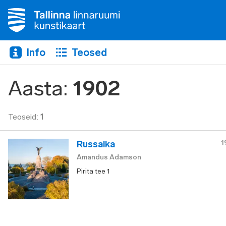
Info
Teosed
Aasta
:
1902
Teoseid
:
1
1
Russalka
Amandus Adamson
Pirita tee 1