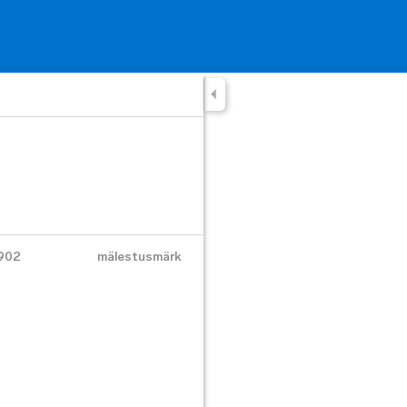
902
mälestusmärk