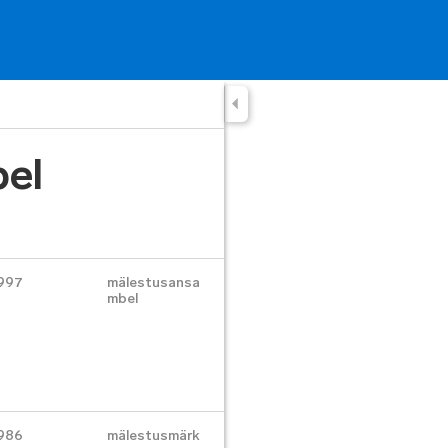
el
997
mälestusansa
mbel
986
mälestusmärk