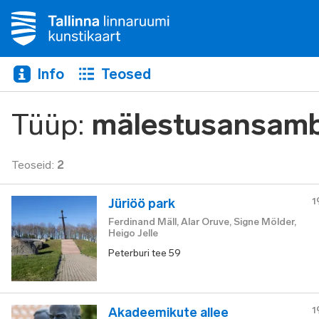
Info
Teosed
Tüüp
:
mälestusansamb
Teoseid
:
2
1
Jüriöö park
Ferdinand Mäll, Alar Oruve, Signe Mölder,
Heigo Jelle
Peterburi tee 59
1
Akadeemikute allee