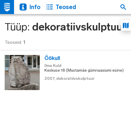
Info
Teosed
Tüüp
:
dekoratiivskulptuur
Teoseid
:
1
Öökull
Ilme Kuld
Keskuse 18 (Mustamäe gümnaasiumi esine)
2007
,
dekoratiivskulptuur