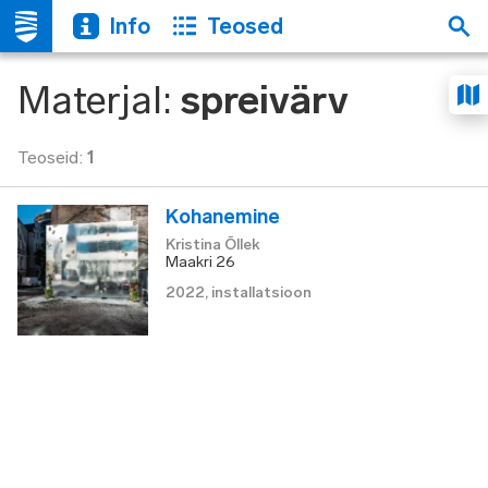
Info
Teosed
Materjal
:
spreivärv
Teoseid
:
1
Kohanemine
Kristina Õllek
Maakri 26
2022
,
installatsioon