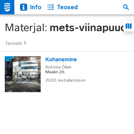
Info
Teosed
Materjal
:
mets-viinapuud
Teoseid
:
1
Kohanemine
Kristina Õllek
Maakri 26
2022
,
installatsioon