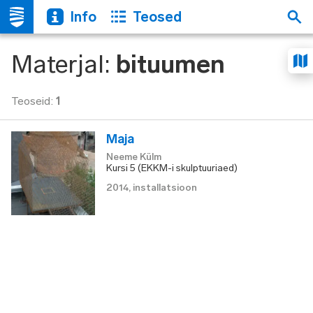
Info
Teosed
Materjal
:
bituumen
Teoseid
:
1
Maja
Neeme Külm
Kursi 5 (EKKM-i skulptuuriaed)
2014
,
installatsioon