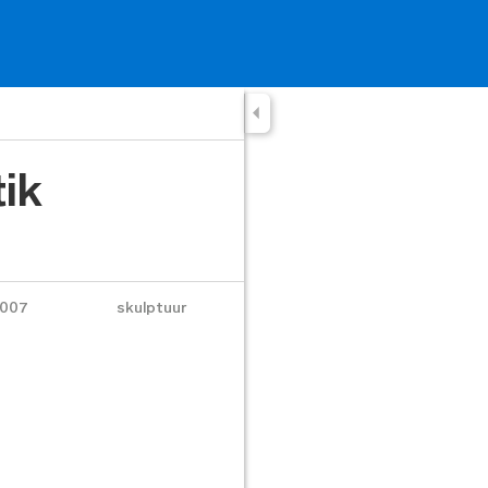
tik
007
skulptuur