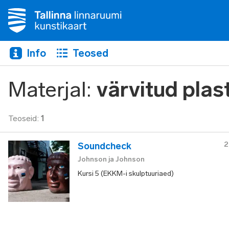
Info
Teosed
Materjal
:
värvitud plas
Teoseid
:
1
2
Soundcheck
Johnson ja Johnson
Kursi 5 (EKKM-i skulptuuriaed)