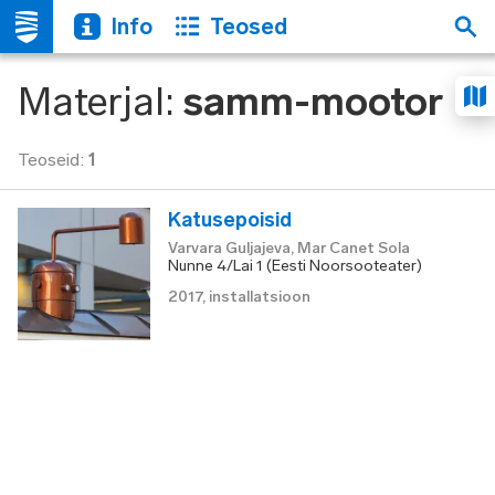
Info
Teosed
Materjal
:
samm-mootor
Teoseid
:
1
Katusepoisid
Varvara Guljajeva, Mar Canet Sola
Nunne 4/Lai 1 (Eesti Noorsooteater)
2017
,
installatsioon