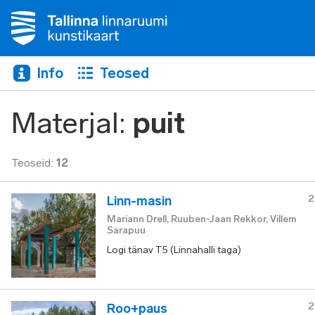
Info
Teosed
Materjal
:
puit
Teoseid
:
12
2
Linn-masin
Mariann Drell, Ruuben-Jaan Rekkor, Villem
Sarapuu
Logi tänav T5 (Linnahalli taga)
2
Roo+paus