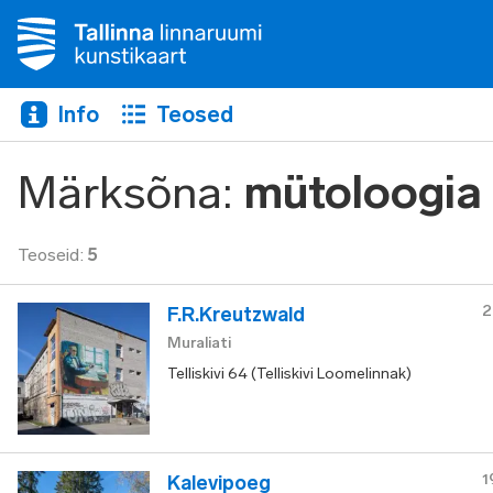
Info
Teosed
Märksõna
:
mütoloogia
Teoseid
:
5
2
F.R.Kreutzwald
Muraliati
Telliskivi 64 (Telliskivi Loomelinnak)
1
Kalevipoeg