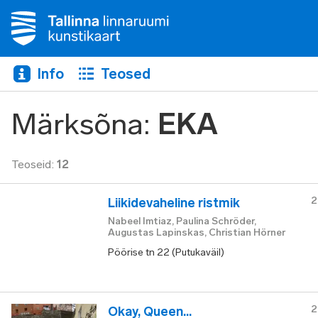
Info
Teosed
Märksõna
:
EKA
Teoseid
:
12
2
Liikidevaheline ristmik
Nabeel Imtiaz, Paulina Schröder,
Augustas Lapinskas, Christian Hörner
Pöörise tn 22 (Putukaväil)
2
Okay, Queen...