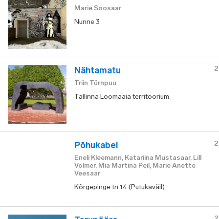
Marie Soosaar
Nunne 3
2
Nähtamatu
Triin Türnpuu
Tallinna Loomaaia territoorium
2
Põhukabel
Eneli Kleemann, Katariina Mustasaar, Lill
Volmer, Mia Martina Peil, Marie Anette
Veesaar
Kõrgepinge tn 14 (Putukaväil)
2