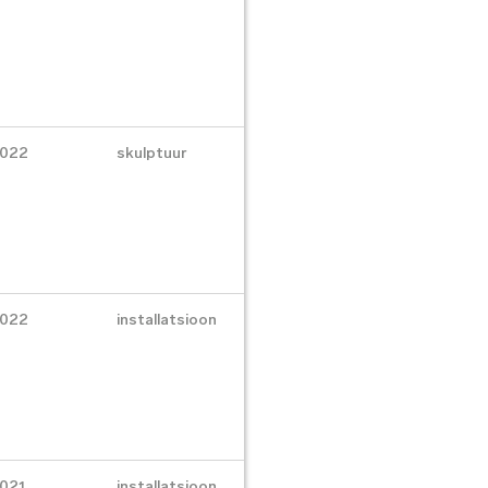
022
skulptuur
022
installatsioon
021
installatsioon