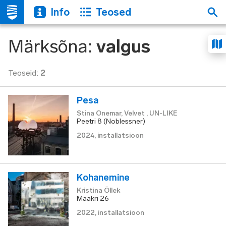
Info
Teosed
Märksõna
:
valgus
Teoseid
:
2
Pesa
Stina Onemar, Velvet , UN-LIKE
Peetri 8 (Noblessner)
2024
,
installatsioon
Kohanemine
Kristina Õllek
Maakri 26
2022
,
installatsioon