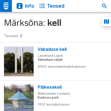
Info
Teosed
Märksõna
:
kell
Teoseid
:
2
Vabaduse kell
Leonhard Lapin
Vabaduse väljak
2003
,
monumentaalskulptuur
Päikesekell
Aleksander Lomann
Kadrioru park
1937
,
installatsioon