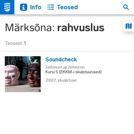
Info
Teosed
Märksõna
:
rahvuslus
Teoseid
:
1
Soundcheck
Johnson ja Johnson
Kursi 5 (EKKM-i skulptuuriaed)
2007
,
skulptuur