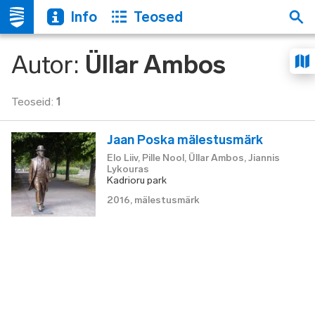
Info
Teosed
Autor
:
Üllar Ambos
Teoseid
:
1
Jaan Poska mälestusmärk
Elo Liiv, Pille Nool, Üllar Ambos, Jiannis
Lykouras
Kadrioru park
2016
,
mälestusmärk