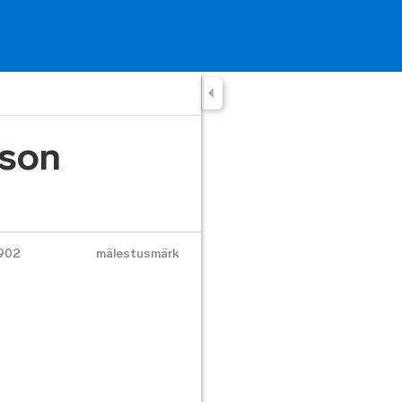
son
902
mälestusmärk