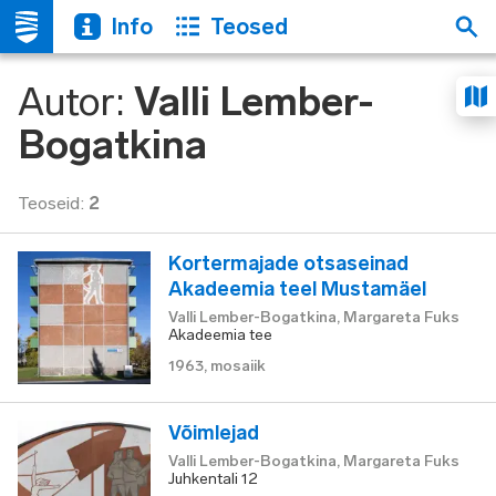
Info
Teosed
Autor
:
Valli Lember-
Bogatkina
Teoseid
:
2
Kortermajade otsaseinad
Akadeemia teel Mustamäel
Valli Lember-Bogatkina, Margareta Fuks
Akadeemia tee
1963
,
mosaiik
Võimlejad
Valli Lember-Bogatkina, Margareta Fuks
Juhkentali 12