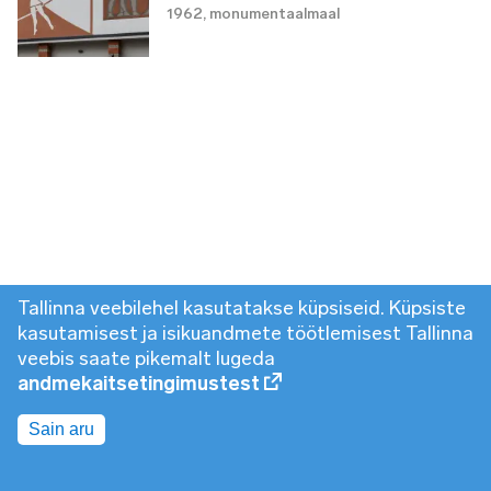
1962
,
monumentaalmaal
Tallinna veebilehel kasutatakse küpsiseid. Küpsiste
kasutamisest ja isikuandmete töötlemisest Tallinna
veebis saate pikemalt lugeda
andmekaitsetingimustest
Sain aru