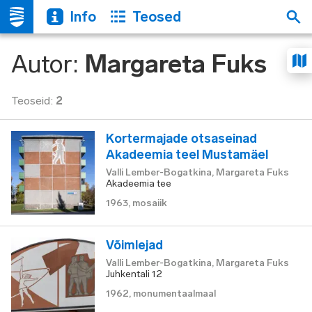
Info
Teosed
Autor
:
Margareta Fuks
Teoseid
:
2
Kortermajade otsaseinad
Akadeemia teel Mustamäel
Valli Lember-Bogatkina, Margareta Fuks
Akadeemia tee
1963
,
mosaiik
Võimlejad
Valli Lember-Bogatkina, Margareta Fuks
Juhkentali 12
1962
,
monumentaalmaal