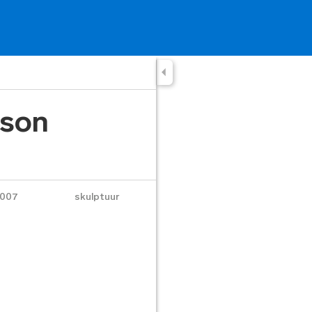
nson
007
skulptuur