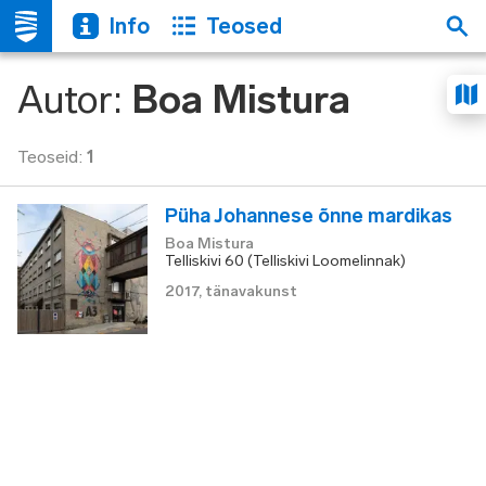
Info
Teosed
Autor
:
Boa Mistura
Teoseid
:
1
Püha Johannese õnne mardikas
Boa Mistura
Telliskivi 60 (Telliskivi Loomelinnak)
2017
,
tänavakunst