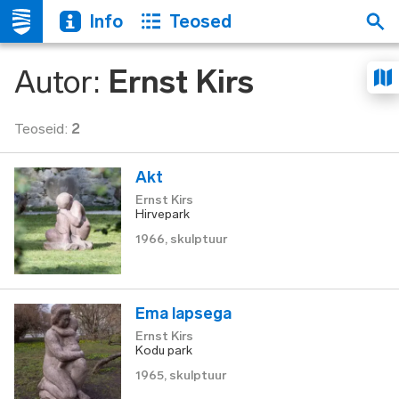
Info
Teosed
Autor
:
Ernst Kirs
Teoseid
:
2
Akt
Ernst Kirs
Hirvepark
1966
,
skulptuur
Ema lapsega
Ernst Kirs
Kodu park
1965
,
skulptuur