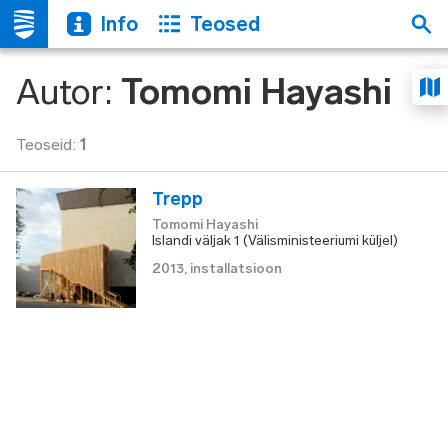
Info
Teosed
Autor
:
Tomomi Hayashi
Teoseid
:
1
Trepp
Tomomi Hayashi
Islandi väljak 1 (Välisministeeriumi küljel)
2013
,
installatsioon