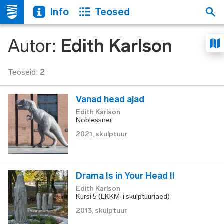
Info
Teosed
Autor
:
Edith Karlson
Teoseid
:
2
Vanad head ajad
Edith Karlson
Noblessner
2021
,
skulptuur
Drama Is in Your Head II
Edith Karlson
Kursi 5 (EKKM-i skulptuuriaed)
2013
,
skulptuur